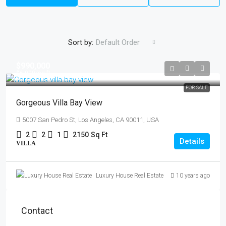
Sort by:
Default Order
$990,000
$6,000
/sq ft
FOR SALE
Gorgeous Villa Bay View
5007 San Pedro St, Los Angeles, CA 90011, USA
2
2
1
2150
Sq Ft
Details
VILLA
Luxury House Real Estate
10 years ago
Contact