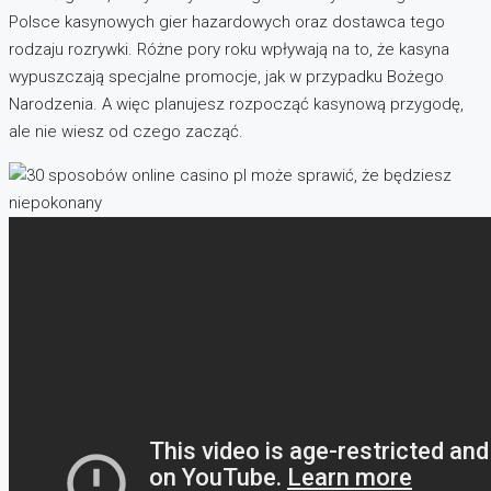
Polsce kasynowych gier hazardowych oraz dostawca tego
rodzaju rozrywki. Różne pory roku wpływają na to, że kasyna
wypuszczają specjalne promocje, jak w przypadku Bożego
Narodzenia. A więc planujesz rozpocząć kasynową przygodę,
ale nie wiesz od czego zacząć.