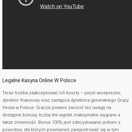
Legalne Kasyna Online W Polsce
Teraz trzeba zaakceptować ich koszty – pisze wiceprezes,
dyrektor finansowy oraz zastępca dyrektora generalnego Grupy
Veolia w Polsce. Gracze powinni zwrócić też uwagę na
dostępne bonusy, liczbę linii wypłat, maksymalne wygrane a
także zmienność. Bonus 100% jest zdecydowanie jednym z
powodów, dla których powinieneś zarejestrować się w tym