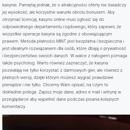
kasynie. Pamiętaj jednak, że o atrakcyjności oferty nie świadczy
jej wysokość, ale korzystne warunki obrotu bonusem. Aby
otrzymać licencję, kasyno online musi zgłosić się do
odpowiedniego departamentu rządowego, który zapewni, że
wszystkie operacje kasyna są zgodne z obowiązującym
prawem. Metoda płatności MINT jest bezpłatna i bezpieczna i
jest idealnym rozwiązaniem dla osób, które dbają o prywatność
i bezpieczeństwo swoich danych. W walce z nałogiem pomaga
także psycholog. Warto również zaznaczyć, że kasyna
pozwalają nie tylko korzystać z darmowych gier, ale również z
płatnych wersji, dzięki którym możesz wygrać prawdziwe
pieniądze i nie tylko. Chcemy Wam opisać, na czym to
dokładnie polega. Zapisz moje dane, adres e mail i witrynę w
przeglądarce aby wypełnić dane podczas pisania kolejnych
komentarzy.