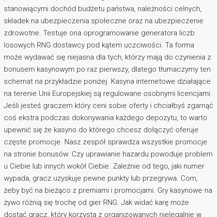
stanowiącymi dochód budżetu państwa, należności celnych,
składek na ubezpieczenia społeczne oraz na ubezpieczenie
zdrowotne. Testuje ona oprogramowanie generatora liczb
losowych RNG dostawcy pod kątem uczciwości. Ta forma
może wydawać się niejasna dla tych, którzy mają do czynienia z
bonusem kasynowym po raz pierwszy, dlatego tłumaczymy ten
schemat na przykładzie poniżej. Kasyna internetowe działające
na terenie Unii Europejskiej są regulowane osobnymi licencjami.
Jeśli jesteś graczem który ceni sobie oferty i chciałbyś zgarnąć
coś ekstra podczas dokonywania każdego depozytu, to warto
upewnić się że kasyno do którego chcesz dołączyć oferuje
częste promocje. Nasz zespół sprawdza wszystkie promocje
na stronie bonusów. Czy uprawianie hazardu powoduje problem
u Ciebie lub innych wokół Ciebie. Zależnie od tego, jaki numer
wypada, gracz uzyskuje pewne punkty lub przegrywa. Com,
żeby być na bieżąco z premiami i promocjami. Gry kasynowe na
żywo różnią się trochę od gier RNG. Jak widać karę może
dostać gracz, który korzysta z organizowanych nielegalnie w