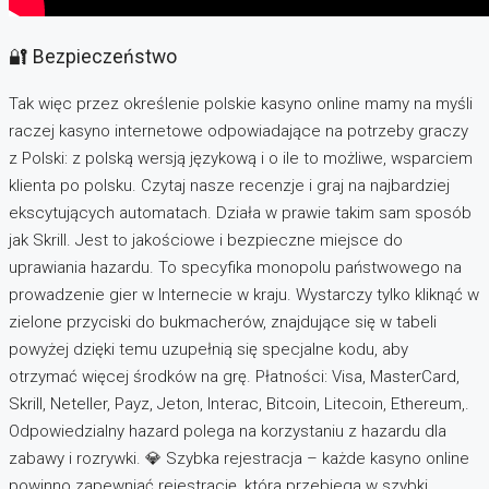
🔐 Bezpieczeństwo
Tak więc przez określenie polskie kasyno online mamy na myśli
raczej kasyno internetowe odpowiadające na potrzeby graczy
z Polski: z polską wersją językową i o ile to możliwe, wsparciem
klienta po polsku. Czytaj nasze recenzje i graj na najbardziej
ekscytujących automatach. Działa w prawie takim sam sposób
jak Skrill. Jest to jakościowe i bezpieczne miejsce do
uprawiania hazardu. To specyfika monopolu państwowego na
prowadzenie gier w Internecie w kraju. Wystarczy tylko kliknąć w
zielone przyciski do bukmacherów, znajdujące się w tabeli
powyżej dzięki temu uzupełnią się specjalne kodu, aby
otrzymać więcej środków na grę. Płatności: Visa, MasterCard,
Skrill, Neteller, Payz, Jeton, Interac, Bitcoin, Litecoin, Ethereum,.
Odpowiedzialny hazard polega na korzystaniu z hazardu dla
zabawy i rozrywki. 💎 Szybka rejestracja – każde kasyno online
powinno zapewniać rejestrację, która przebiega w szybki