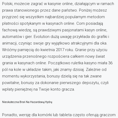
Polski, możecie zagrać w kasynie online, działającym w ramach
prawa stanowionego przez dane państwo. Poniżej możesz
przyjrzeć się wszystkim najbardziej popularnym metodom
płatności spotykanym w kasynach online. Com posiadają
fachową wiedzę, są prawdziwymi pasjonatami kasyn online,
automatów i gier. Evolution dużą uwagę przykłada do grafiki i
animacji, czyniąc swoje gry wyjątkowo atrakcyjnymi dla oka.
Wróćmy pamięcią do kwietnia 2017 roku. Granie przy użyciu
urządzenia przenośnego rozpościera całkiem nowy świat
grania w kasynach online. Początkowo ruletka kasyno miała 36
pól na kole w układzie takim, jaki znamy dzisiaj. Zależnie od
momentu wykorzystania, bonusy dzielą się na tak zwane
powitalne, bonusy za dokonanie pierwszego depozytu, czyli
wpłaty pieniężnej na Twoje konto gracza.
Nieskuteczna Broń Na Hazardową Hydrę
Ponadto, wersję dla komórki lub tableta często oferują graczom