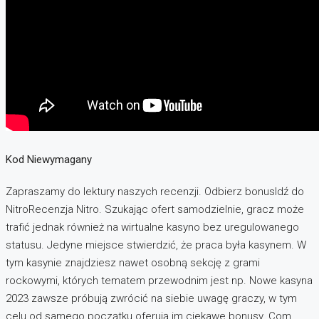
Kod Niewymagany
Zapraszamy do lektury naszych recenzji. Odbierz bonusIdź do
NitroRecenzja Nitro. Szukając ofert samodzielnie, gracz może
trafić jednak również na wirtualne kasyno bez uregulowanego
statusu. Jedyne miejsce stwierdzić, że praca była kasynem. W
tym kasynie znajdziesz nawet osobną sekcję z grami
rockowymi, których tematem przewodnim jest np. Nowe kasyna
2023 zawsze próbują zwrócić na siebie uwagę graczy, w tym
celu od samego początku oferują im ciekawe bonusy. Com