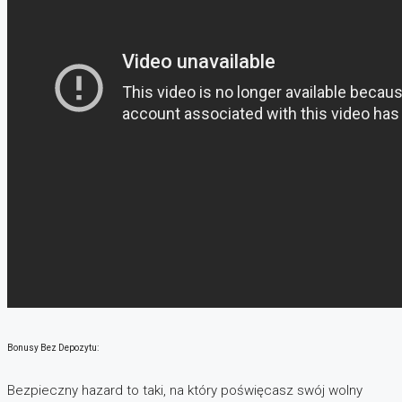
Bonusy Bez Depozytu:
Bezpieczny hazard to taki, na który poświęcasz swój wolny