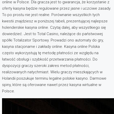
online w Polsce. Dla gracza jest to gwarancja, że korzystanie z
oferty kasyna będzie regulowane przez jasne i uczciwe zasady.
To po prostu nie jest realne. Porównanie wszystkich tych
kwestii znajdziesz w poniższej tabeli, prezentującej najlepsze
holenderskie kasyna online. Czytaj dalej, aby wszystkiego się
dowiedzieć. Jest to Total Casino, należące do państwowej
spółki Totalizator Sportowy. Prowadzi ono automaty do gry,
kasyna stacjonarne i zakłady online. Kasyna online Polska
często wykorzystują tę metodę płatności ze względu na
łatwość obsługi i szybkość przetwarzania płatności. Do
dyspozycji graczy szeroki zakres metod płatności,
realizowanych natychmiast. Wielu graczy mieszkających w
Holandii poszukuje terminu legalne polskie kasyno. Darmowe
spiny, które są oferowane nawet przez kasyna wirtualne w
Polsce.