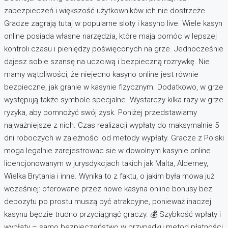
zabezpieczeń i większość użytkowników ich nie dostrzeże.
Gracze zagrają tutaj w popularne sloty i kasyno live. Wiele kasyn
online posiada własne narzędzia, które mają pomóc w lepszej
kontroli czasu i pieniędzy poświęconych na grze. Jednocześnie
dajesz sobie szansę na uczciwą i bezpieczną rozrywkę. Nie
mamy wątpliwości, że niejedno kasyno online jest równie
bezpieczne, jak granie w kasynie fizycznym. Dodatkowo, w grze
występują także symbole specjalne. Wystarczy kilka razy w grze
ryzyka, aby pomnożyć swój zysk. Poniżej przedstawiamy
najważniejsze z nich. Czas realizacji wypłaty do maksymalnie 5
dni roboczych w zależności od metody wypłaty. Gracze z Polski
moga legalnie zarejestrowac sie w dowolnym kasynie online
licencjonowanym w jurysdykcjach takich jak Malta, Alderney,
Wielka Brytania i inne. Wynika to z faktu, o jakim była mowa już
wcześniej: oferowane przez nowe kasyna online bonusy bez
depozytu po prostu muszą być atrakcyjne, ponieważ inaczej
kasynu będzie trudno przyciągnąć graczy. 💰 Szybkość wpłaty i
wypłaty – samo bezpieczeństwo w przypadku metod płatności