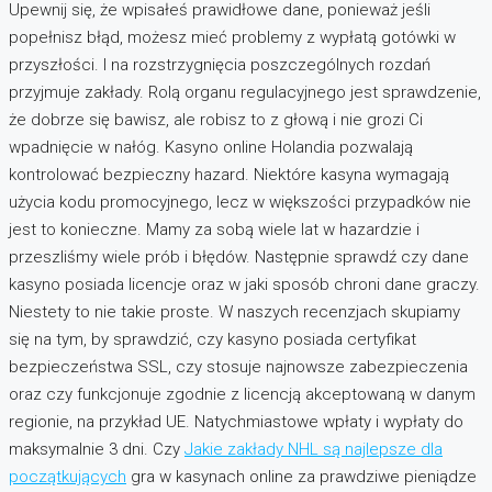
Upewnij się, że wpisałeś prawidłowe dane, ponieważ jeśli
popełnisz błąd, możesz mieć problemy z wypłatą gotówki w
przyszłości. I na rozstrzygnięcia poszczególnych rozdań
przyjmuje zakłady. Rolą organu regulacyjnego jest sprawdzenie,
że dobrze się bawisz, ale robisz to z głową i nie grozi Ci
wpadnięcie w nałóg. Kasyno online Holandia pozwalają
kontrolować bezpieczny hazard. Niektóre kasyna wymagają
użycia kodu promocyjnego, lecz w większości przypadków nie
jest to konieczne. Mamy za sobą wiele lat w hazardzie i
przeszliśmy wiele prób i błędów. Następnie sprawdź czy dane
kasyno posiada licencje oraz w jaki sposób chroni dane graczy.
Niestety to nie takie proste. W naszych recenzjach skupiamy
się na tym, by sprawdzić, czy kasyno posiada certyfikat
bezpieczeństwa SSL, czy stosuje najnowsze zabezpieczenia
oraz czy funkcjonuje zgodnie z licencją akceptowaną w danym
regionie, na przykład UE. Natychmiastowe wpłaty i wypłaty do
maksymalnie 3 dni. Czy
Jakie zakłady NHL są najlepsze dla
początkujących
gra w kasynach online za prawdziwe pieniądze