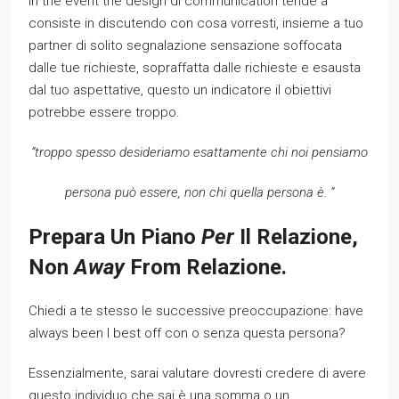
In the event the design di communication tende a
consiste in discutendo con cosa vorresti, insieme a tuo
partner di solito segnalazione sensazione soffocata
dalle tue richieste, sopraffatta dalle richieste e esausta
dal tuo aspettative, questo un indicatore il obiettivi
potrebbe essere troppo.
“troppo spesso desideriamo esattamente chi noi pensiamo
persona può essere, non chi quella persona è. “
Prepara Un Piano
Per
Il Relazione,
Non
Away
From Relazione.
Chiedi a te stesso le successive preoccupazione: have
always been I best off con o senza questa persona?
Essenzialmente, sarai valutare dovresti credere di avere
questo individuo che sai è una somma o un