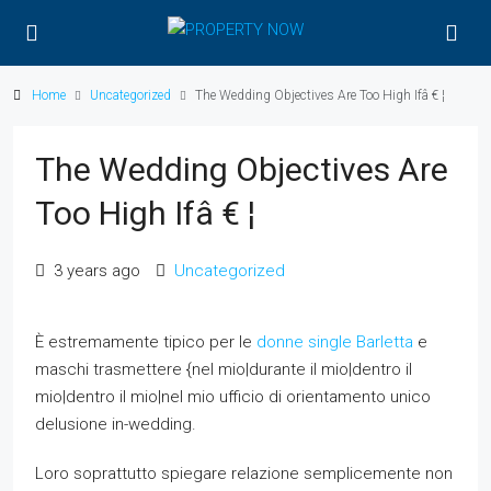
Home
Uncategorized
The Wedding Objectives Are Too High Ifâ € ¦
The Wedding Objectives Are
Too High Ifâ € ¦
3 years ago
Uncategorized
È estremamente tipico per le
donne single Barletta
e
maschi trasmettere {nel mio|durante il mio|dentro il
mio|dentro il mio|nel mio ufficio di orientamento unico
delusione in-wedding.
Loro soprattutto spiegare relazione semplicemente non