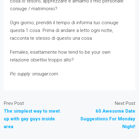
cosa io tesoro, apprezzare e amiamo il mio personale
coniuge / matrimonio?
Ogni giorno, prenditi il ​​tempo di informa tuo coniuge
questa 1 cosa. Prima di andare a letto ogni notte,
racconta te stesso di questo una cosa.
Females, esattamente how tend to be your own
relazione obiettivi troppo alto?
Pic supply: onsugar.com.
Prev Post
Next Post
The simplest way to meet
60 Awesome Date
up with gay guys inside
Suggestions For Monday
area
Night!